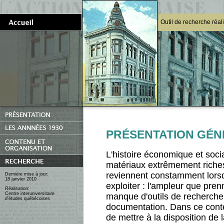
Outil de recherche réal
PRÉSENTATION GÉ
L'histoire économique et soc
matériaux extrêmement riches 
reviennent constamment lorsq
Dernière mise à jour:
18 janvier 2010
exploiter : l'ampleur que pre
Réalisation:
Centre interuniversitaire
manque d'outils de recherche fa
d'études québécoises
documentation. Dans ce contex
de mettre à la disposition d