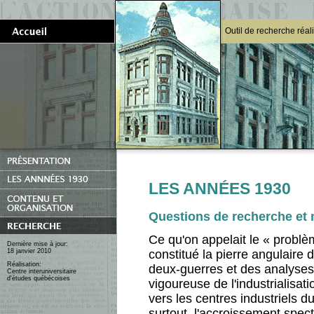
Outil de recherche réal
LES ANNÉES 1930
Questions de recherche et
Ce qu'on appelait le « probl
Dernière mise à jour:
18 janvier 2010
constitué la pierre angulaire
Réalisation:
deux-guerres et des analyses
Centre interuniversitaire
d'études québécoises
vigoureuse de l'industrialisa
vers les centres industriels d
surtout, l'accroissement spe