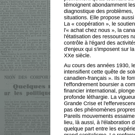
témoignent abondamment les n
diagnostique des problèmes, 
situations. Elle propose aussi 
La « coopération », le soutie
l'« achat chez nous », la can
l'étatisation des ressources 
contrôle à l'égard des activit
d'enjeux qui s'imposent sur la
XXe siècle.
Au cours des années 1930, les
intensifient cette quête de s
canadien-français ». Ils le fo
l'effondrement boursier a com
financier international, plong
profonde léthargie. La vigueu
Grande Crise et l'effervesce
pas des phénomènes propres à
Pareils mouvements essaimen
lieu, là aussi, à l'élaborati
quelque part entre les expérie